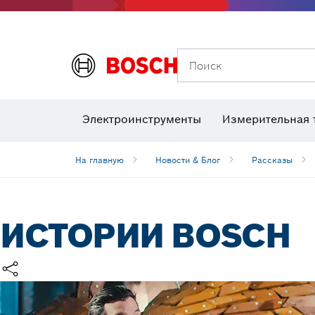
Поиск
Детекторы напряжения
Лаз
Электроинструменты
Измерительная 
Шлифовальные диски, шлифовальные ленты и шлифлисты
Биты, торц
Алмазное
На главную
Новости & Блог
Pассказы
ИСТОРИИ BOSCH