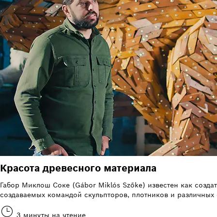
Красота древесного материала
Габор Миклош Соке (Gábor Miklós Szőke) известен как созда
создаваемых командой скульпторов, плотников и различных 
3 минуты на чтение