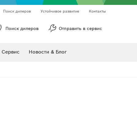
Поиск дилеров
Устойчивое развитие
Контакты
Поиск дилеров
Отправить в сервис
ы
Ротационные лазерные нивелиры
Линейные лазерные нивелиры
Сервис
Новости & Блог
Многофункциональные принадлежности
Принадлежности для инструмента
Пильные полотна и коронки