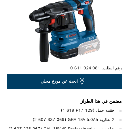
رقم الطلب:
0 611 924 081
ابحث عن موزع محلي
مضمن في هذا الطراز
حقيبة حمل (‎1 619 P17 129)
2 بطارية GBA 18V 5.0Ah ‏(‎2 607 337 069)
شاحن سريع GAL 18V-40 Professional ‏(‎2 607 226 267)