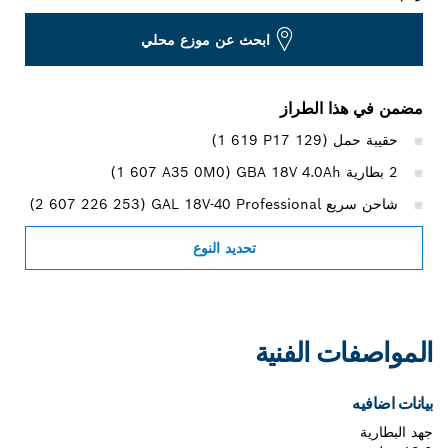
ابحث عن موزع محلي
مضمن في هذا الطراز
حقيبة حمل (‎1 619 P17 129)
2 بطارية GBA 18V 4.0Ah‏ (‎1 607 A35 0M0)
شاحن سريع GAL 18V-40 Professional ‏(‎2 607 226 253)
تحديد النوع
المواصفات الفنية
بيانات اضافيه
جهد البطارية