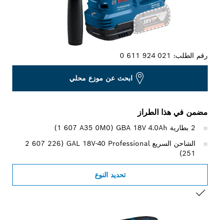
رقم الطلب:
0 611 924 021
ابحث عن موزع محلي
مضمن في هذا الطراز
2 بطارية GBA 18V 4.0Ah‏ (‎1 607 A35 0M0)
الشاحن السريع GAL 18V-40 Professional ‏(‎2 607 226
251)
تحديد النوع
التحديد الخاص بك