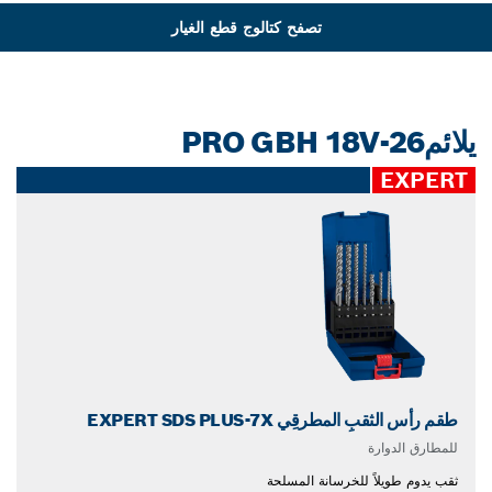
تصفح كتالوج قطع الغيار
يلائمPRO GBH 18V-26
EXPERT
طقم رأس الثقبِ المطرقِي EXPERT SDS PLUS-7X
للمطارق الدوارة
ثقب يدوم طويلاً للخرسانة المسلحة