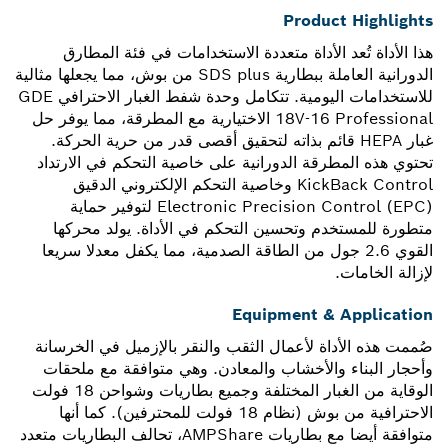
Product Highlights
هذا الأداة تُعد الأداة متعددة الاستخدامات في فئة المطارق
الدورانية العاملة ببطارية SDS plus من بوش، مما يجعلها مثالية
للاستخدامات اليومية. تتكامل وحدة شفط الغبار الاحترافي GDE
18V-16 Professional الاختيارية مع المطرقة، مما يوفر حل
غبار HEPA قائم بذاته لتحقيق أقصى قدر من حرية الحركة.
تحتوي هذه المطرقة الدورانية على خاصية التحكم في الارتداد
KickBack Control وخاصية التحكم الإلكتروني الدقيق
Electronic Precision Control (EPC)‎ لتوفير حماية
متطورة للمستخدم وتحسين التحكم في الأداة. يولد محركها
القوي 2.6 جول من الطاقة الصدمية، مما يكفل معدلا سريعا
لإزالة الخامات.
Equipment & Application
صُممت هذه الأداة لأعمال الثقب والنقر بالإزميل في الخرسانة
وأحجار البناء والأخشاب والمعادن. وهي متوافقة مع ملحقات
الوقاية من الغبار المختلفة وجميع بطاريات وشواحن 18 فولت
الاحترافية من بوش (نظام 18 فولت للمحترفين). كما أنها
متوافقة أيضا مع بطاريات AMPShare، تحالف البطاريات متعدد