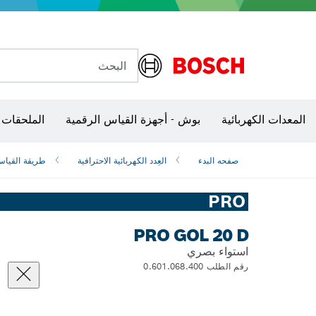
البحث
شفرات منشار و‏‫مناشير حفر
المعدات الكهربائية
بوش - أجهزة القياس الرقمية
الملحقات 
صفحه البدء
العِدد الكهربائية الاحترافية
طريقة القيا
PRO
PRO GOL 20 D
استواء بصري
رقم الطلب 0.601.068.400