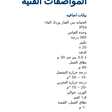
المواصفات الفنية
بيانات اضافيه
الحماية من الغبار ورذاذ الماء
IP54
وحدة القياس
360 درجة
تكبير
20 x
الدقة
± 3.0 مم عند 30 م
نطاق العمل
60 م
درجة حرارة التشغيل
-10 – 50 °م
درجة حرارة التخزين
-20 – 70 °م
الوزن، حوالي
١٫٥ كجم
نطاق العمل، القيمة
٦٠ م