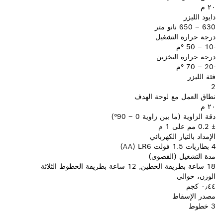
٢٠ م
دايود الليزر
630 – 650 نانو متر
درجة حرارة التشغيل
-10 – 50 °م
درجة حرارة التخزين
-20 – 70 °م
فئة الليزر
2
نطاق العمل مع لوحة الهدف
٢٠ م
دقة الزاوية (ما بين زاوية 0 – 90°)
± 0.2 مم على 1 م
الإمداد بالتيار الكهربائي
4 بطاريات 1.5 فولت LR6 ‏(‎AA)
مدة التشغيل (القصوى)
18 ساعة بطريقة الخطين, 12 ساعة بطريقة الخطوط الثلاثة
الوزن، حوالي
٠٫٤٤ كجم
مصدر الإسقاط
3 خطوط