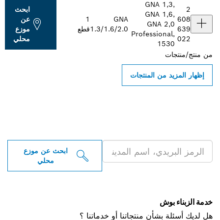
GNA 1,3,
2
ابحث
GNA 1,6,
608
GNA
1
عن
GNA 2,0
639
1.3/1.6/2.0
قطع
موزع
Professional,
022
محلي
1530
من
منتج/منتجات
إظهار المزيد من المنتجات
ابحث عن موزعو أدوات بوش
الاحترافية بالقرب منك
ابحث عن موزع
محلي
خدمة الزبناء بوش
هل لديك أسئلة بشأن منتجاتنا أو خدماتنا ؟