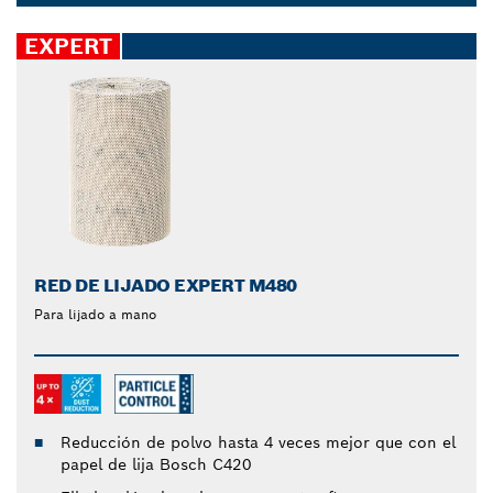
lijadoras orbitales está pensado para cortes
Dropdown
profundos y agresivos. El diseño Surface Structure
closed
EXPERT
de Bosch utiliza una distribución especial del grano
para ayudarte a lijar rápidamente. Simplemente
sujeta el papel de lija o la red de lijado y empieza a
trabajar: notarás la diferencia al instante.
RED DE LIJADO EXPERT M480
Para lijado a mano
Reducción de polvo hasta 4 veces mejor que con el
papel de lija Bosch C420