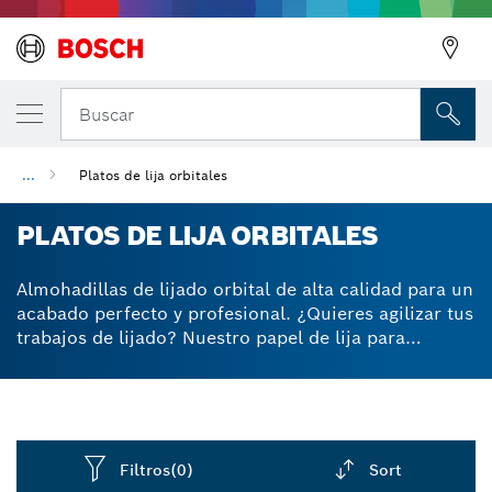
Buscar
...
Platos de lija orbitales
PLATOS DE LIJA ORBITALES
Almohadillas de lijado orbital de alta calidad para un
acabado perfecto y profesional. ¿Quieres agilizar tus
trabajos de lijado? Nuestro papel de lija para
lijadoras orbitales está especialmente diseñado para
ofrecer los mejores resultados finales y eliminar al
mismo tiempo gran parte del duro trabajo que
supone el lijado. Lija madera y pintura de forma
rápida y eficiente con una mejor abrasión y una
Filtros
(0)
Sort
alineación optimizada del grano. Nuestro papel para