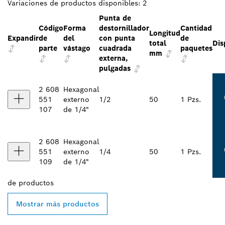
Variaciones de productos disponibles:
2
Punta de
Código
Forma
destornillador
Cantidad
Longitud
Expandir
de
del
con punta
de
total
Dis
parte
vástago
cuadrada
paquetes
mm
externa,
pulgadas
2 608
Hexagonal
551
externo
1/2
50
1 Pzs.
107
de 1/4"
2 608
Hexagonal
551
externo
1/4
50
1 Pzs.
109
de 1/4"
de
productos
Mostrar más productos