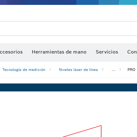
sierra y sierras de corona
Discos de lija, bandas de lija y hojas de lija
Puntas de atornillar, llaves para tuercas y llaves tu
Perforación con diamantes, corte y desbaste
ccesorios
Herramientas de mano
Servicios
Con
Tecnología de medición
Niveles láser de línea
...
PRO 