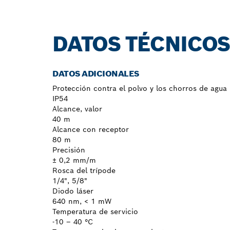
DATOS TÉCNICO
DATOS ADICIONALES
Protección contra el polvo y los chorros de agua
IP54
Alcance, valor
40 m
Alcance con receptor
80 m
Precisión
± 0,2 mm/m
Rosca del trípode
1/4", 5/8"
Diodo láser
640 nm, < 1 mW
Temperatura de servicio
-10 – 40 °C