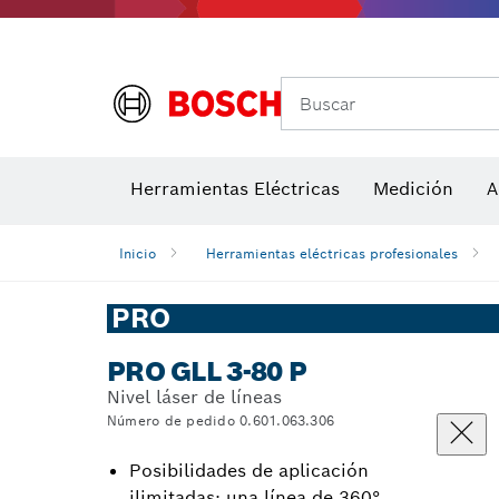
Accesorios para multiherramienta
Accesorios de máquinas
Hojas de 
Buscar
Detectores de temperatura y cámaras térmicas
Herramientas Eléctricas
Medición
A
Inicio
Herramientas eléctricas profesionales
PRO
PRO GLL 3-80 P
Nivel láser de líneas
Número de pedido 0.601.063.306
Posibilidades de aplicación
ilimitadas: una línea de 360°