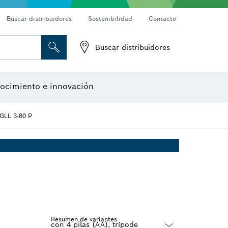
Buscar distribuidores
Sostenibilidad
Contacto
bo
Discos de corte, discos de desbaste y cepillos de alambre
Fresas para router y cuchillos de cepillo
Buscar distribuidores
Cámaras de inspección
Detectores de materiales
Herramientas de diseño
ocimiento e innovación
GLL 3-80 P
Resumen de variantes