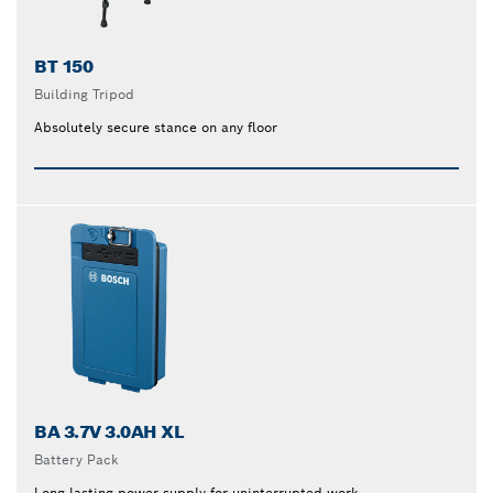
BT 150
Building Tripod
Absolutely secure stance on any floor
BA 3.7V 3.0AH XL
Battery Pack
Long-lasting power supply for uninterrupted work