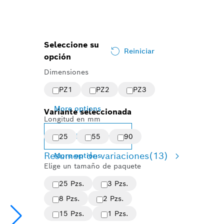
Seleccione su
Reiniciar
opción
Dimensiones
PZ1
PZ2
PZ3
More options
Variante seleccionada
Longitud en mm
Change variant
25
55
90
Resumen de variaciones
(13)
More options
Elige un tamaño de paquete
25 Pzs.
3 Pzs.
8 Pzs.
2 Pzs.
15 Pzs.
1 Pzs.