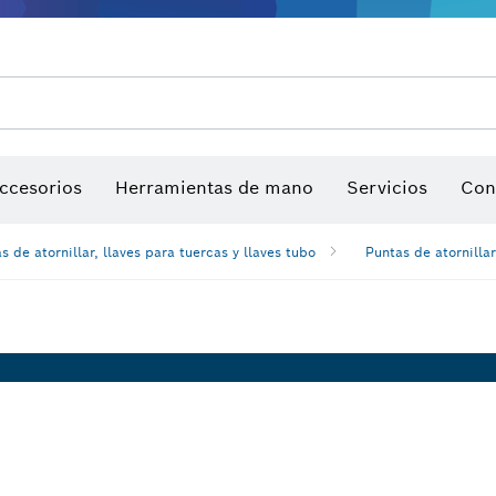
Garantía de productos
Servicio postventa
Manuales de Productos
sierra y sierras de corona
Discos de lija, bandas de lija y hojas de lija
Puntas de atornillar, llaves para tuercas y llaves tu
Perforación con diamantes, corte y desbaste
ccesorios
Herramientas de mano
Servicios
Con
s de atornillar, llaves para tuercas y llaves tubo
Puntas de atornillar