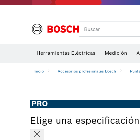
Accesorios para multiherramienta
Accesorios de máquinas
Hojas de 
Buscar
Detectores de temperatura y cámaras térmicas
Herramientas Eléctricas
Medición
A
Inicio
Accesorios profesionales Bosch
Punta
PRO
Elige una especificación