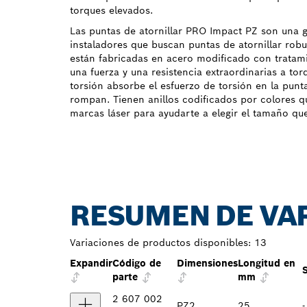
torques elevados.
Las puntas de atornillar PRO Impact PZ son una 
instaladores que buscan puntas de atornillar robu
están fabricadas en acero modificado con tratam
una fuerza y una resistencia extraordinarias a to
torsión absorbe el esfuerzo de torsión en la punt
rompan. Tienen anillos codificados por colores qu
marcas láser para ayudarte a elegir el tamaño que
RESUMEN DE VA
Variaciones de productos disponibles:
13
Expandir
Código de
Dimensiones
Longitud en
parte
mm
2 607 002
PZ2
25
-