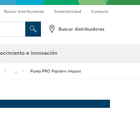
Buscar distribuidores
Sostenibilidad
Contacto
bo
Discos de corte, discos de desbaste y cepillos de alambre
Fresas para router y cuchillos de cepillo
Buscar distribuidores
Cámaras de inspección
Detectores de materiales
Herramientas de diseño
ocimiento e innovación
...
Punta PRO Pozidriv Impact