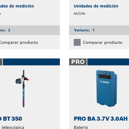
ades de medición
Unidades de medición
m
m/cm
nts:
2
Variants:
1
Comparar producto
Comparar producto
O
PRO
 BT 350
PRO BA 3.7V 3.0AH
 telescópica
Batería