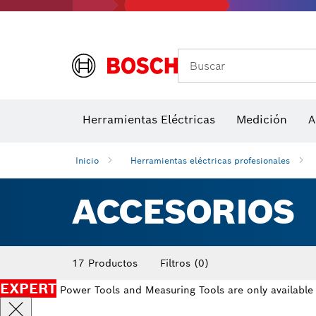
Accesor
A
Medidores de ángulos e inclinómetros
Detectores de temperatura y cámaras térmicas
Buscar
Herramientas Eléctricas
Medición
A
Inicio
Herramientas eléctricas profesionales
ACCESORIOS
17 Productos
Filtros
(0)
EXPERT
Power Tools and Measuring Tools are only available