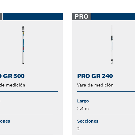
O
PRO
 GR 500
PRO GR 240
 de medición
Vara de medición
o
Largo
2.4 m
iones
Secciones
2