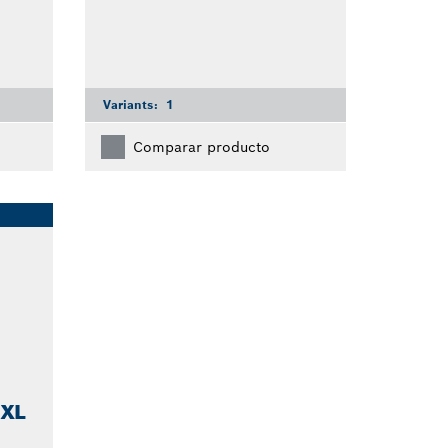
Variants:
1
Comparar producto
 XL