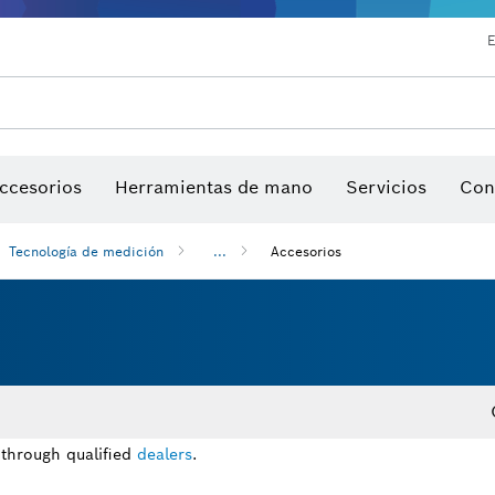
E
ios para multiherramienta
ccesorios de máquinas
Hojas de sierra y sierras de corona
Nuestro lugar de trabajo interactivo
Discos de lija, bandas de lija y h
ccesorios
Herramientas de mano
Servicios
Con
Tecnología de medición
...
Accesorios
 through qualified
dealers
.