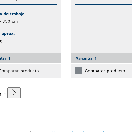
a de trabajo
– 350 cm
 aprox.
g
nts:
1
Variants:
1
Comparar producto
Comparar producto
1
2