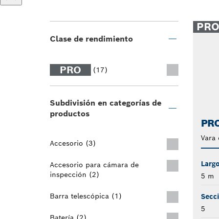
PR
Clase de rendimiento
PRO
(17)
Subdivisión en categorías de
productos
PRO
Vara
Accesorio (3)
Larg
Accesorio para cámara de
inspección (2)
5 m
Barra telescópica (1)
Secc
5
Batería (2)