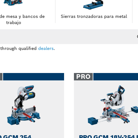
 de mesa y bancos de
Sierras tronzadoras para metal
trabajo
 through qualified
dealers
.
O
PRO
O GCM 254
PRO GCM 18V-254 