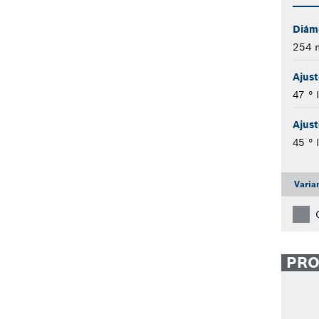
Diáme
254
Ajust
47 ° 
Ajust
45 ° 
Varia
PR