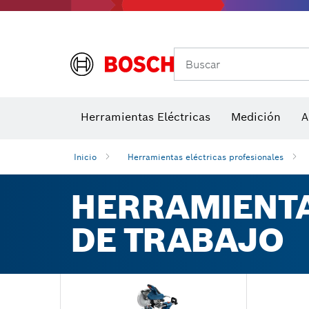
Accesor
A
Medidores de ángulos e inclinómetros
Detectores de temperatura y cámaras térmicas
Buscar
Herramientas Eléctricas
Medición
A
Inicio
Herramientas eléctricas profesionales
HERRAMIENTA
DE TRABAJO