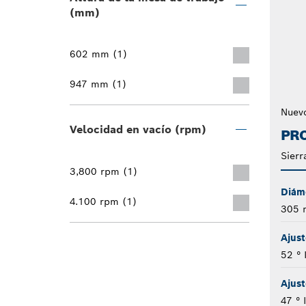
(mm)
602 mm (1)
947 mm (1)
Nuev
Velocidad en vacío (rpm)
PRO
Sierr
3,800 rpm (1)
Diáme
4.100 rpm (1)
305
Ajust
52 ° 
Ajust
47 ° 