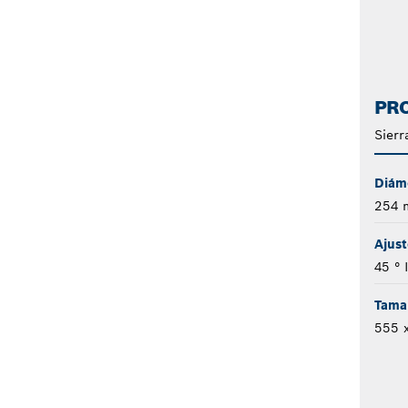
PRO
Sierr
Diáme
254
Ajust
45 ° 
Tama
555 