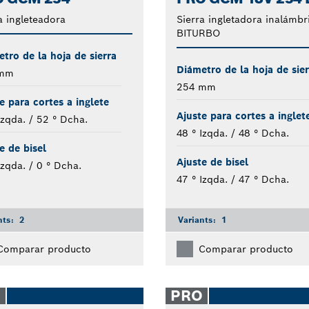
a ingleteadora
Sierra ingletadora inalámbr
BITURBO
tro de la hoja de sierra
Diámetro de la hoja de sier
 mm
254 mm
e para cortes a inglete
Ajuste para cortes a inglet
Izqda. / 52 ° Dcha.
48 ° Izqda. / 48 ° Dcha.
e de bisel
Ajuste de bisel
Izqda. / 0 ° Dcha.
47 ° Izqda. / 47 ° Dcha.
nts:
2
Variants:
1
Comparar producto
Comparar producto
O
PRO