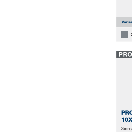
Varia
PR
PR
10
Sierr