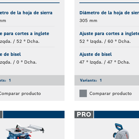
tro de la hoja de sierra
Diámetro de la hoja de sier
 mm
305 mm
e para cortes a inglete
Ajuste para cortes a inglet
Izqda. / 52 ° Dcha.
52 ° Izqda. / 60 ° Dcha.
e de bisel
Ajuste de bisel
Izqda. / 0 ° Dcha.
47 ° Izqda. / 47 ° Dcha.
nts:
1
Variants:
1
Comparar producto
Comparar producto
O
PRO