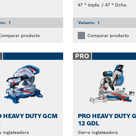
47 ° Izqda. / 47 ° Dcha.
nts:
1
Variants:
1
Comparar producto
Comparar producto
O
PRO
O HEAVY DUTY GCM
PRO HEAVY DUTY 
X
12 GDL
a ingleteadora
Sierra ingleteadora