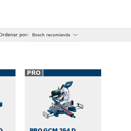
Ordenar por:
Dropdown
closed
PRO
D
PRO GCM 254 D