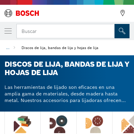
Buscar
...
Discos de lija, bandas de lija y hojas de lija
DISCOS DE LIJA, BANDAS DE LIJA Y
HOJAS DE LIJA
Las herramientas de lijado son eficaces en una
amplia gama de materiales, desde madera hasta
metal. Nuestros accesorios para lijadoras ofrecen
una abrasión excepcional de la superficie o una
eliminación muy eficiente del polvo, dependiendo de
la tarea. Empaquetamos nuestros accesorios para
lijadoras para sus herramientas individualmente o en
prácticos juegos. Los accesorios para herramientas