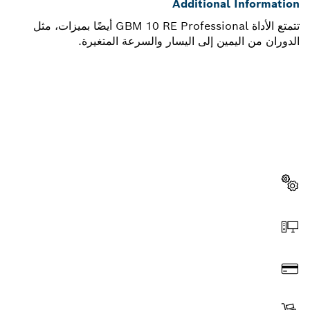
Additional Information
تتمتع الأداة GBM 10 RE Professional أيضًا بميزات، مثل
الدوران من اليمين إلى اليسار والسرعة المتغيرة.
هل تحتاج إلى قطعة غيار؟
ستجد هنا قطع الغيار المناسبة لأداة بوش الاحترافية الخاصة بك
بسرعة وسهولة.
اختر قطعة غيار
اطلب عن طريق الإنترنت
ادفع