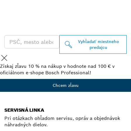
VYHĽADAŤ NAJBLIŽŠIEHO
PREDAJCU BOSCH
PROFESSIONAL
Vyhľadať miestneho
predajcu
Získaj zľavu 10 % na nákup v hodnote nad 100 € v
oficiálnom e-shope Bosch Professional!
Chcem zľavu
SERVISNÁ LINKA
Pri otázkach ohľadom servisu, opráv a objednávok
náhradných dielov.