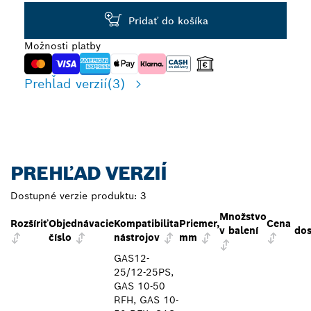
Pridať do košíka
Možnosti platby
Prehľad verzií
(3)
PREHĽAD VERZIÍ
Dostupné verzie produktu:
3
Množstvo
Rozšíriť
Objednávacie
Kompatibilita
Priemer,
Cena
v balení
do
číslo
nástrojov
mm
GAS12-
25/12-25PS,
GAS 10-50
RFH, GAS 10-