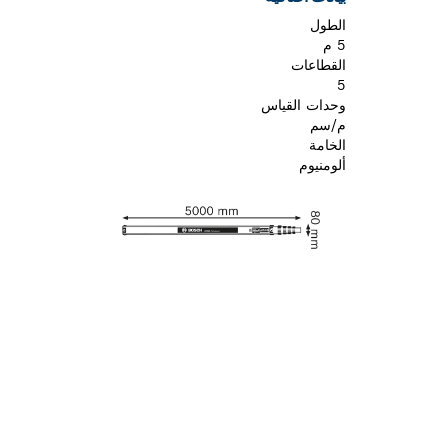
الطول
5 م
القطاعات
5
وحدات القياس
م/سم
الخامة
ألومنيوم
هل تحتاج إ
ستجد هنا قطع الغي