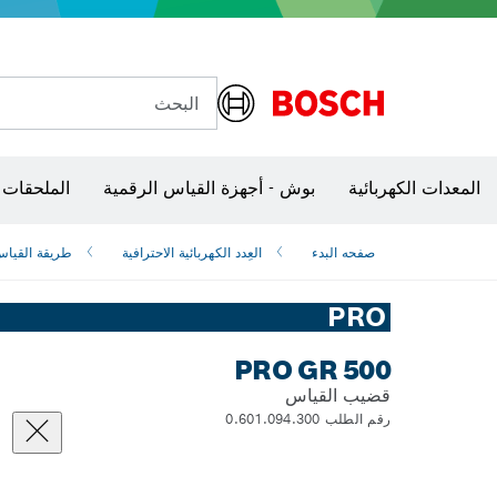
البحث
شفرات منشار و‏‫مناشير حفر
مجالخ الزاوية وتشغيل المعادن
مسدسات الهواء الساخن ومسدسات اللصق
المعدات الكهربائية
بوش - أجهزة القياس الرقمية
الملحقات 
صفحه البدء
العِدد الكهربائية الاحترافية
طريقة القيا
PRO
PRO GR 500
قضيب القياس
رقم الطلب 0.601.094.300