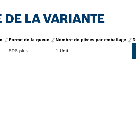
 DE LA VARIANTE
mm
Forme de la queue
Nombre de pièces par emballage
D
SDS plus
1 Unit.
 REVENDEURS BOS
L PRÈS DE CHEZ V