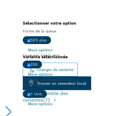
Sélectionner votre option
Forme de la queue
SDS plus
More options
Longueur totale, mm
Variante sélectionnée
250
Changer de variante
More options
Choisissez une contenance
Trouver un revendeur local
d'emballage
Vue d'ensemble des
1 Unit.
variantes
(1)
More options