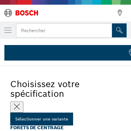
VOTRE VARIANTE SÉLECTIONNÉE
Foret de centrage HSS-G
Rechercher
2 608 596 119
...
Forets de centrage HSS-G pour adaptateurs standard
Choisissez votre
spécification
Sélectionner une variante
FORETS DE CENTRAGE