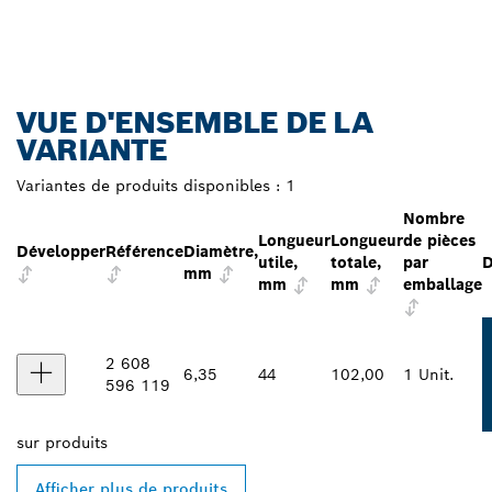
VUE D'ENSEMBLE DE LA
VARIANTE
Variantes de produits disponibles :
1
Nombre
Longueur
Longueur
de pièces
Développer
Référence
Diamètre,
utile,
totale,
par
D
mm
mm
mm
emballage
2 608
6,35
44
102,00
1 Unit.
596 119
sur
produits
Afficher plus de produits