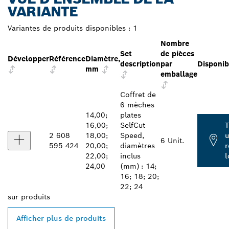
VARIANTE
Variantes de produits disponibles :
1
Nombre
Set
de pièces
Développer
Référence
Diamètre,
description
par
Disponibi
mm
emballage
Coffret de
6 mèches
14,00;
plates
16,00;
SelfCut
T
2 608
18,00;
Speed,
6 Unit.
595 424
20,00;
diamètres
r
22,00;
inclus
l
24,00
(mm) : 14;
16; 18; 20;
22; 24
sur
produits
Afficher plus de produits