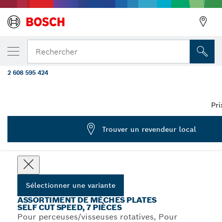
VOTRE VARIANTE SÉLECTIONNÉE
Coffret de 6 mèches plates SelfCut Speed, 
Rechercher
24 mm
2 608 595 424
...
Kits de mèches plates SelfCut Speed
Pri
Trouver un revendeur local
Choisissez votre variante
Sélectionner une variante
ASSORTIMENT DE MÈCHES PLATES
SELF CUT SPEED, 7 PIÈCES
Pour perceuses/visseuses rotatives, Pour