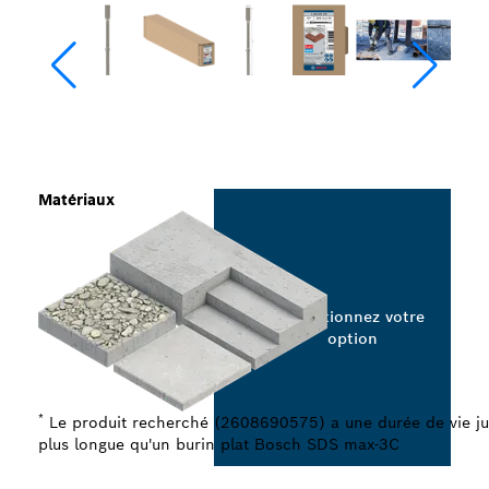
Matériaux
Sélectionnez votre
option
*
Le produit recherché (2608690575) a une durée de vie jus
plus longue qu'un burin plat Bosch SDS max-3C