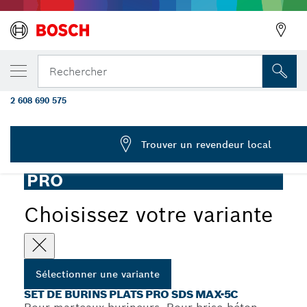
VOTRE VARIANTE SÉLECTIONNÉE
Set de burins plats PRO SDS max-5C, 25 x
Rechercher
10 pièces
2 608 690 575
...
Set de burins plats PRO SDS max-5C
Trouver un revendeur local
PRO
Choisissez votre variante
Sélectionner une variante
SET DE BURINS PLATS PRO SDS MAX-5C