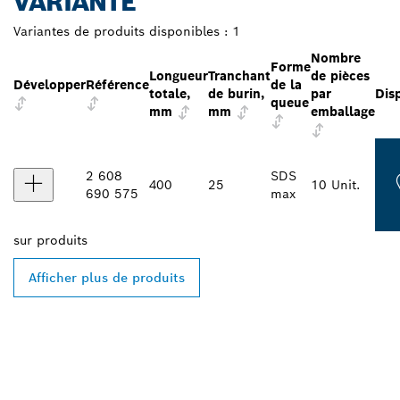
VARIANTE
Variantes de produits disponibles :
1
Nombre
Forme
Longueur
Tranchant
de pièces
Développer
Référence
de la
totale,
de burin,
par
Disp
queue
mm
mm
emballage
2 608
SDS
400
25
10 Unit.
690 575
max
sur
produits
Afficher plus de produits
TROUVEZ DES
REVENDEURS BOSCH
PROFESSIONAL PRÈS DE