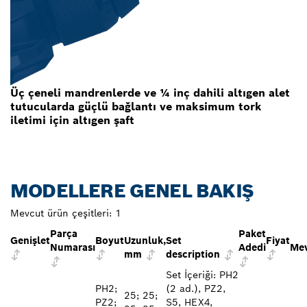
Üç çeneli mandrenlerde ve ¼ inç dahili altıgen alet
tutucularda güçlü bağlantı ve maksimum tork
iletimi için altıgen şaft
MODELLERE GENEL BAKIŞ
Mevcut ürün çeşitleri:
1
Parça
Paket
Genişlet
Boyut
Uzunluk,
Set
Fiyat
Numarası
Adedi
Mev
mm
description
Set İçeriği: PH2
PH2;
(2 ad.), PZ2,
25; 25;
PZ2;
S5, HEX4,