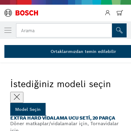
SEÇTIĞINIZ MODEL
20 parçalı Drill&Drive vidalama ucu seti
Arama
2 607 002 786
Extra Hard HSS Metal Delme ve Vidalama Ucu Setleri, 20
...
Parça
Ortaklarımızdan temin edilebilir
İstediğiniz modeli seçin
Model Seçin
EXTRA HARD VIDALAMA UCU SETI, 20 PARÇA
Döner matkaplar/vidalamalar için, Tornavidalar
için