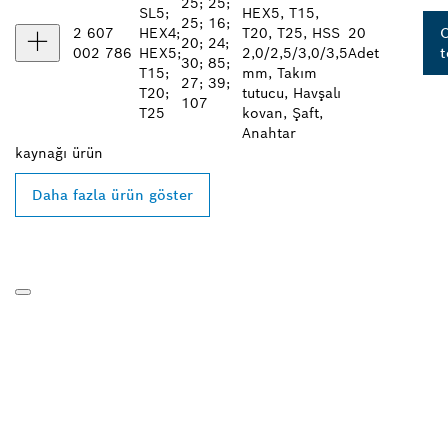
25; 25;
SL5;
HEX5, T15,
25; 16;
2 607
HEX4;
T20, T25, HSS
20
O
20; 24;
002 786
HEX5;
2,0/2,5/3,0/3,5
Adet
t
30; 85;
T15;
mm, Takım
27; 39;
T20;
tutucu, Havşalı
107
T25
kovan, Şaft,
Anahtar
kaynağı
ürün
Daha fazla ürün göster