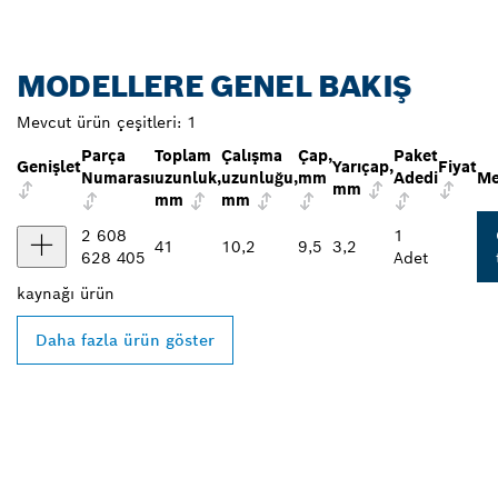
MODELLERE GENEL BAKIŞ
Mevcut ürün çeşitleri:
1
Parça
Toplam
Çalışma
Çap,
Paket
Genişlet
Yarıçap,
Fiyat
Numarası
uzunluk,
uzunluğu,
mm
Adedi
Me
mm
mm
mm
2 608
1
41
10,2
9,5
3,2
628 405
Adet
kaynağı
ürün
Daha fazla ürün göster
EN YAKIN BOSCH
PROFESSIONAL BAYISINI
BULUN