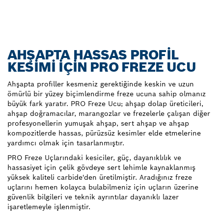
AHŞAPTA HASSAS PROFIL
KESIMI IÇIN PRO FREZE UCU
Ahşapta profiller kesmeniz gerektiğinde keskin ve uzun
ömürlü bir yüzey biçimlendirme freze ucuna sahip olmanız
büyük fark yaratır. PRO Freze Ucu; ahşap dolap üreticileri,
ahşap doğramacılar, marangozlar ve frezelerle çalışan diğer
profesyonellerin yumuşak ahşap, sert ahşap ve ahşap
kompozitlerde hassas, pürüzsüz kesimler elde etmelerine
yardımcı olmak için tasarlanmıştır.
PRO Freze Uçlarındaki kesiciler, güç, dayanıklılık ve
hassasiyet için çelik gövdeye sert lehimle kaynaklanmış
yüksek kaliteli carbide'den üretilmiştir. Aradığınız freze
uçlarını hemen kolayca bulabilmeniz için uçların üzerine
güvenlik bilgileri ve teknik ayrıntılar dayanıklı lazer
işaretlemeyle işlenmiştir.