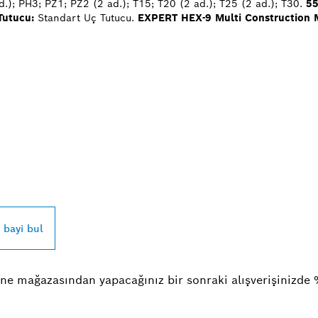
.); PH3; PZ1; PZ2 (2 ad.); T15; T20 (2 ad.); T25 (2 ad.); T30.
55
Tutucu:
Standart Uç Tutucu.
EXPERT HEX-9 Multi Construction 
SCH PROFESSIONAL
UN
r bayi bul
ne mağazasından yapacağınız bir sonraki alışverişinizde 