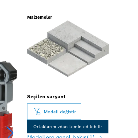
Malzemeler
Seçilen varyant
Modeli değiştir
Ortaklarımızdan temin edilebilir
Modellere genel bakış
(1)