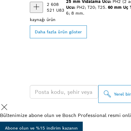
25 mm Vidalama Ucu:
PH2 (2 ad
2 608
Ucu:
PH2; T20; T25.
60 mm Uç 
521 U83
6; 8 mm.
kaynağı
ürün
Daha fazla ürün göster
EN YAKIN BO
BAYISINI BUL
Yerel bi
Bültenimize abone olun ve Bosch Professional resmi onli
Abone olun ve %15 indirim kazanın