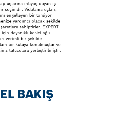
ap uçlarına ihtiyaç duyan iç
ir seçimdir. Vidalama uçları,
ını engelleyen bir torsiyon
çmenize yardımcı olacak şekilde
işaretlere sahiptirler. EXPERT
için dayanıklı kesici ağız
rı verimli bir şekilde
ğlam bir kutuya konulmuştur ve
iz tutuculara yerleştirilmiştir.
EL BAKIŞ