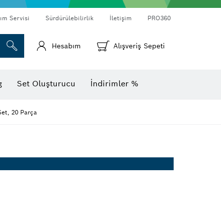
ım Servisi
Sürdürülebilirlik
İletişim
PRO360
Hesabım
Alışveriş Sepeti
Termal kameralar ve dedektörler
g
Set Oluşturucu
İndirimler %
et, 20 Parça