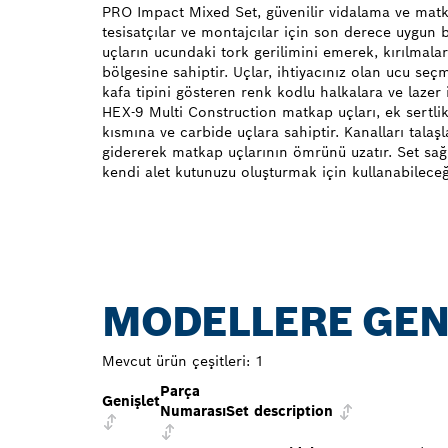
PRO Impact Mixed Set, güvenilir vidalama ve matk
tesisatçılar ve montajcılar için son derece uygun b
uçların ucundaki tork gerilimini emerek, kırılmalar
bölgesine sahiptir. Uçlar, ihtiyacınız olan ucu se
kafa tipini gösteren renk kodlu halkalara ve lazer 
HEX-9 Multi Construction matkap uçları, ek sertlik 
kısmına ve carbide uçlara sahiptir. Kanalları talaşla
gidererek matkap uçlarının ömrünü uzatır. Set sa
kendi alet kutunuzu oluşturmak için kullanabileceğin
MODELLERE GEN
Mevcut ürün çeşitleri:
1
Parça
Genişlet
Numarası
Set description