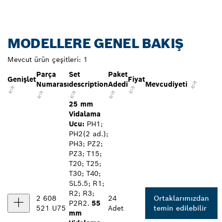
MODELLERE GENEL BAKIŞ
Mevcut ürün çeşitleri:
1
Parça
Set
Paket
Genişlet
Fiyat
Numarası
description
Adedi
Mevcudiyeti
25 mm
Vidalama
Ucu:
PH1;
PH2(2 ad.);
PH3; PZ2;
PZ3; T15;
T20; T25;
T30; T40;
SL5.5; R1;
R2; R3;
2 608
24
Ortaklarımızdan
P2R2.
55
521 U75
Adet
temin edilebilir
mm