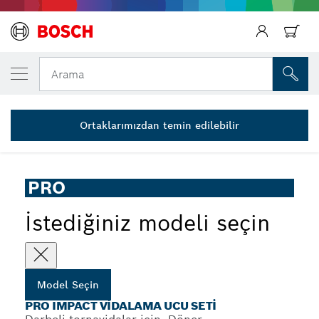
SEÇTIĞINIZ MODEL
PRO Impact Vidalama Ucu Seti, 24 parça
Arama
2 608 521 U75
...
PRO Impact Vidalama Ucu Seti, 24 parça
Ortaklarımızdan temin edilebilir
PRO
İstediğiniz modeli seçin
Model Seçin
PRO IMPACT VIDALAMA UCU SETI