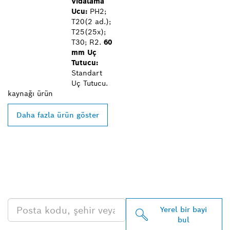
Vidalama
Ucu:
PH2;
T20(2 ad.);
T25(25x);
T30; R2.
60
mm Uç
Tutucu:
Standart
Uç Tutucu.
kaynağı
ürün
Daha fazla ürün göster
EN YAKIN BOSCH
PROFESSIONAL BAYISINI
BULUN
Yerel bir bayi
bul