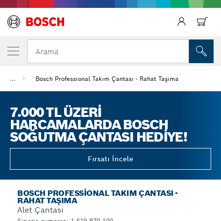
Arama
...
Bosch Professional Takım Çantası - Rahat Taşıma
7.000 TL ÜZERI
HARCAMALARDA BOSCH
SOĞUTMA ÇANTASI HEDIYE!
Fırsatı İncele
BOSCH PROFESSIONAL TAKIM ÇANTASI -
RAHAT TAŞIMA
Alet Çantası
Sipariş numarası 1.619.BZ0.100