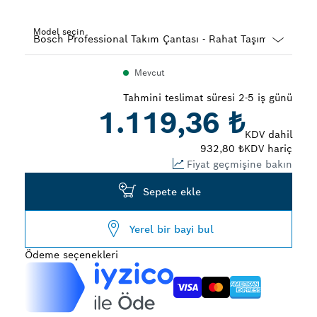
Model seçin
Dropdown
Mevcut
closed
Tahmini teslimat süresi 2-5 iş günü
1.119,36 ₺
KDV dahil
932,80 ₺
KDV hariç
Fiyat geçmişine bakın
Sepete ekle
Yerel bir bayi bul
Ödeme seçenekleri