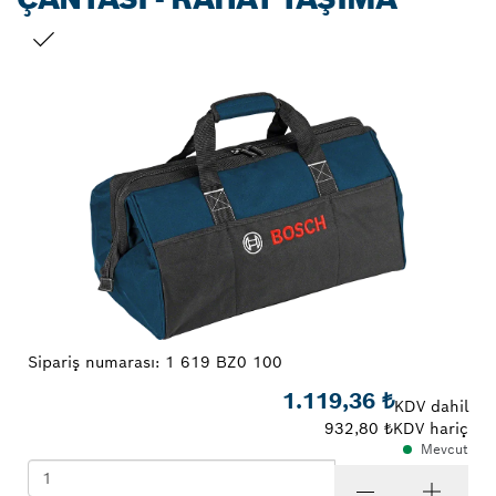
SEÇIMINIZ
Sipariş numarası:
1 619 BZ0 100
1.119,36 ₺
KDV dahil
932,80 ₺
KDV hariç
Mevcut