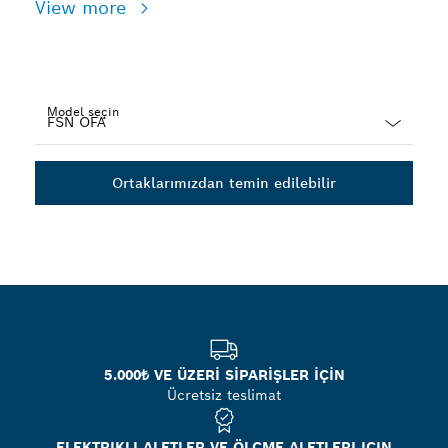
View more
Model seçin
Dropdown
closed
Ortaklarımızdan temin edilebilir
5.000₺ VE ÜZERİ SİPARİŞLER İÇİN
Ücretsiz teslimat
ELEKTRIKLI ALETLER VE ÖLÇME ALETLERI IÇIN