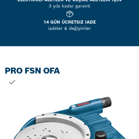
3 yıla kadar garanti
14 GÜN ÜCRETSIZ IADE
iadeler & değişimler
PRO FSN OFA
SEÇIMINIZ