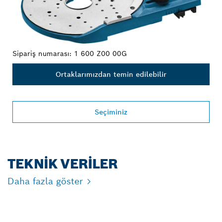
Sipariş numarası:
1 600 Z00 00G
Ortaklarımızdan temin edilebilir
Seçiminiz
TEKNIK VERILER
Daha fazla göster