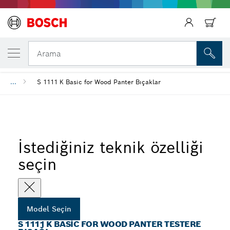
SEÇTIĞINIZ MODEL
S 1111 K Basic for Wood Panter Testere Bı
Arama
...
S 1111 K Basic for Wood Panter Bıçaklar
İstediğiniz teknik özelliği
seçin
Model Seçin
S 1111 K BASIC FOR WOOD PANTER TESTERE