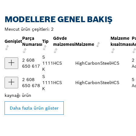
MODELLERE GENEL BAKIŞ
Mevcut ürün çeşitleri:
2
Parça
Gövde
Malzeme
P
Genişlet
Tip
Numarası
malzemesi
Malzeme
kısaltması
A
S
2 608
2
1111
HCS
HighCarbonSteel
HCS
650 617
A
K
S
2 608
5
1111
HCS
HighCarbonSteel
HCS
650 678
A
K
kaynağı
ürün
Daha fazla ürün göster
EN YAKIN BOSCH