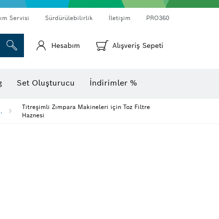
ım Servisi
Sürdürülebilirlik
İletişim
PRO360
Hesabım
Alışveriş Sepeti
Termal kameralar ve dedektörler
g
Set Oluşturucu
İndirimler %
Titreşimli Zımpara Makineleri için Toz Filtre
..
Haznesi