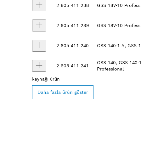
2 605 411 238
GSS 18V-10 Profess
2 605 411 239
GSS 18V-10 Profess
2 605 411 240
GSS 140-1 A, GSS 1
GSS 140, GSS 140-1
2 605 411 241
Professional
kaynağı
ürün
Daha fazla ürün göster
EN YAKIN BO
BAYISINI BUL