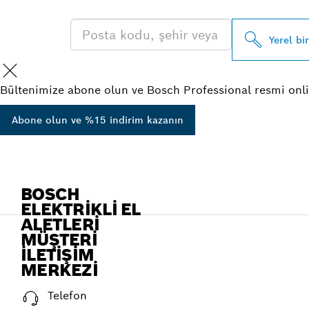
Yerel bi
Bültenimize abone olun ve Bosch Professional resmi onli
Abone olun ve %15 indirim kazanın
BOSCH
ELEKTRIKLI EL
ALETLERI
MÜŞTERI
İLETIŞIM
MERKEZI
Telefon