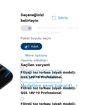
Seçeneğinizi
Sıfırla
belirleyin
Yalnızca çevrimiçi mevcut
ürünleri göster
Paket boyutu seçin
1 Adet
More options
Uyumlu oldukları
Seçilen varyant
Filtreli toz torbası (siyah model):
Modeli değiştir
GSS 18V-10 Professional
Modellere genel bakış
(4)
Filtreli toz torbası (siyah model):
GSS 18V-10 Professional
Filtreli toz torbası (siyah model):