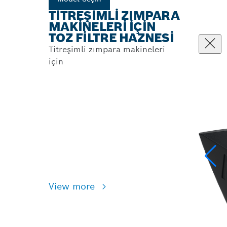
TITREŞIMLI ZIMPARA
MAKINELERI IÇIN
TOZ FILTRE HAZNESI
Titreşimli zımpara makineleri
için
View more