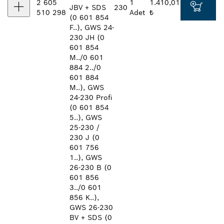
2 605
1
1.410,01
JBV + SDS
230
510 298
Adet
₺
(0 601 854
F..), GWS 24-
230 JH (0
601 854
M../0 601
884 2../0
601 884
M..), GWS
24-230 Profi
(0 601 854
5..), GWS
25-230 /
230 J (0
601 756
1..), GWS
26-230 B (0
601 856
3../0 601
856 K..),
GWS 26-230
BV + SDS (0