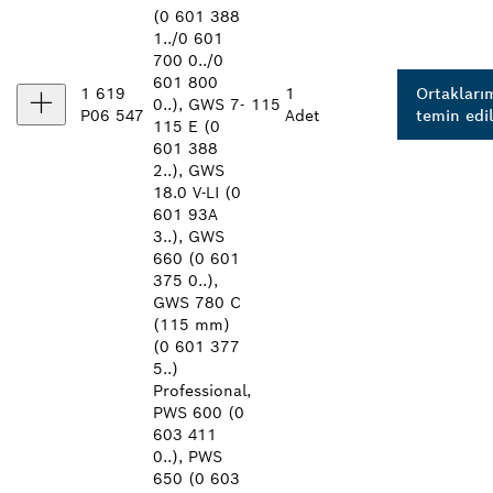
(0 601 388
1../0 601
700 0../0
601 800
1 619
1
Ortakları
0..), GWS 7-
115
P06 547
Adet
temin edil
115 E (0
601 388
2..), GWS
18.0 V-LI (0
601 93A
3..), GWS
660 (0 601
375 0..),
GWS 780 C
(115 mm)
(0 601 377
5..)
Professional,
PWS 600 (0
603 411
0..), PWS
650 (0 603