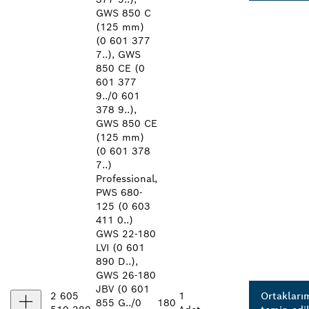
GWS 850 C
(125 mm)
(0 601 377
7..), GWS
850 CE (0
601 377
9../0 601
378 9..),
GWS 850 CE
(125 mm)
(0 601 378
7..)
Professional,
PWS 680-
125 (0 603
411 0..)
GWS 22-180
LVI (0 601
890 D..),
GWS 26-180
JBV (0 601
2 605
1
Ortakları
855 G../0
180