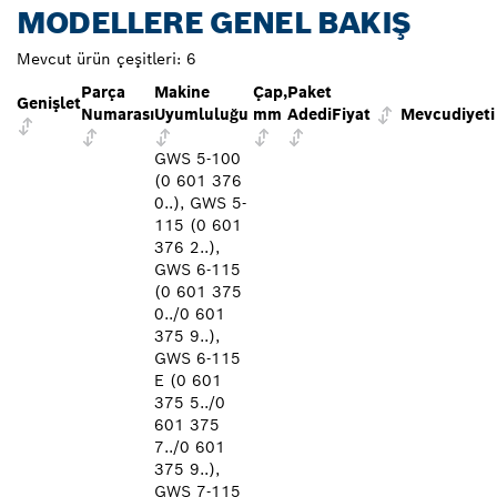
MODELLERE GENEL BAKIŞ
Mevcut ürün çeşitleri:
6
Parça
Makine
Çap,
Paket
Genişlet
Numarası
Uyumluluğu
mm
Adedi
Fiyat
Mevcudiyeti
GWS 5-100
(0 601 376
0..), GWS 5-
115 (0 601
376 2..),
GWS 6-115
(0 601 375
0../0 601
375 9..),
GWS 6-115
E (0 601
375 5../0
601 375
7../0 601
375 9..),
GWS 7-115