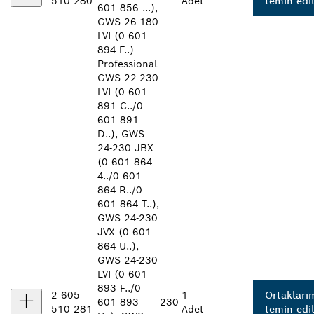
510 280
Adet
temin edil
601 856 ...),
GWS 26-180
LVI (0 601
894 F..)
Professional
GWS 22-230
LVI (0 601
891 C../0
601 891
D..), GWS
24-230 JBX
(0 601 864
4../0 601
864 R../0
601 864 T..),
GWS 24-230
JVX (0 601
864 U..),
GWS 24-230
LVI (0 601
893 F../0
2 605
1
Ortakları
601 893
230
510 281
Adet
temin edil