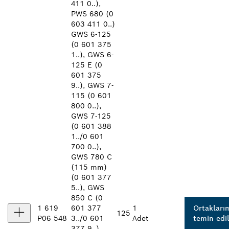
411 0..),
PWS 680 (0
603 411 0..)
GWS 6-125
(0 601 375
1..), GWS 6-
125 E (0
601 375
9..), GWS 7-
115 (0 601
800 0..),
GWS 7-125
(0 601 388
1../0 601
700 0..),
GWS 780 C
(115 mm)
(0 601 377
5..), GWS
850 C (0
1 619
601 377
1
Ortakları
125
P06 548
3../0 601
Adet
temin edil
377 9..),