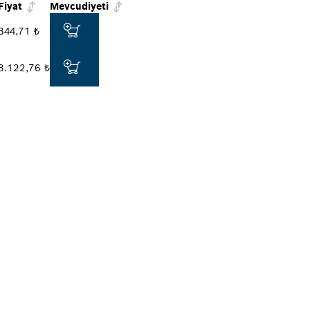
Fiyat
Mevcudiyeti
344,71 ₺
3.122,76 ₺