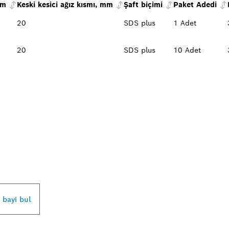
mm
Keski kesici ağız kısmı, mm
Şaft biçimi
Paket Adedi
20
SDS plus
1 Adet
20
SDS plus
10 Adet
SCH PROFESSIONAL
UN
r bayi bul