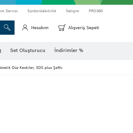
ım Servisi
Sürdürülebilirlik
İletişim
PRO360
Hesabım
Alışveriş Sepeti
Termal kameralar ve dedektörler
g
Set Oluşturucu
İndirimler %
önelik Düz Keskiler, SDS plus Şaftlı