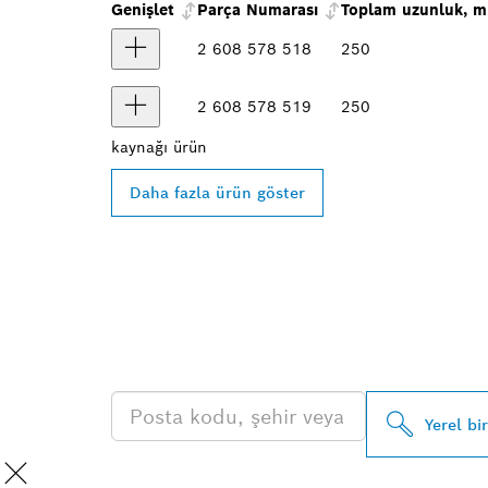
Genişlet
Parça Numarası
Toplam uzunluk, 
2 608 578 518
250
2 608 578 519
250
kaynağı
ürün
Daha fazla ürün göster
EN YAKIN BO
BAYISINI BUL
Yerel bi