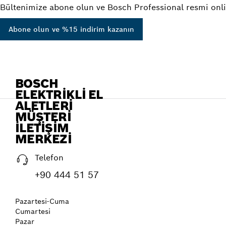
Bültenimize abone olun ve Bosch Professional resmi onli
Abone olun ve %15 indirim kazanın
BOSCH
ELEKTRIKLI EL
ALETLERI
MÜŞTERI
İLETIŞIM
MERKEZI
Telefon
+90 444 51 57
Pazartesi-Cuma
Cumartesi
Pazar