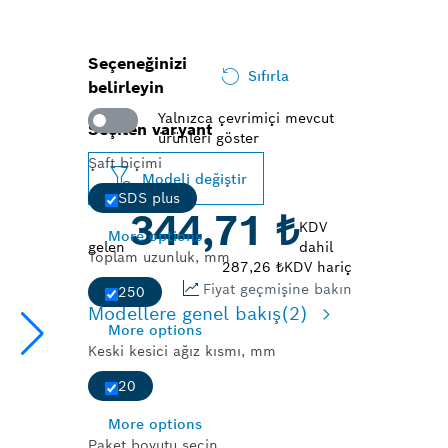
Seçeneğinizi
Sıfırla
belirleyin
Yalnızca çevrimiçi mevcut
Seçilen varyant
ürünleri göster
Şaft biçimi
Modeli değiştir
SDS plus
344,71 ₺
KDV
More options
gelen
dahil
Toplam uzunluk, mm
287,26 ₺
KDV hariç
Fiyat geçmişine bakın
250
Modellere genel bakış
(2)
More options
Keski kesici ağız kısmı, mm
20
More options
Paket boyutu seçin