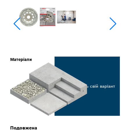
Матеріали
Виберіть свій варіант
Подовжена