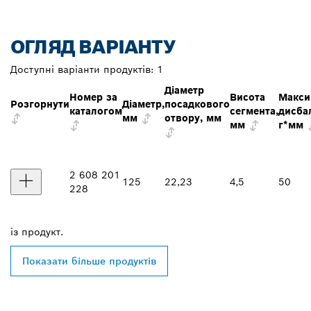
ОГЛЯД ВАРІАНТУ
Доступні варіанти продуктів:
1
Діаметр
Номер за
Висота
Макси
Розгорнути
Діаметр,
посадкового
каталогом
сегмента,
дисба
мм
отвору, мм
мм
г*мм
2 608 201
125
22,23
4,5
50
228
із
продукт.
Показати більше продуктів