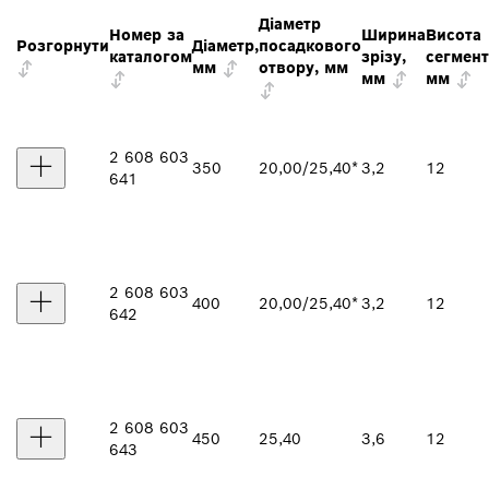
Діаметр
Номер за
Ширина
Висота
Розгорнути
Діаметр,
посадкового
каталогом
зрізу,
сегмент
мм
отвору, мм
мм
мм
2 608 603
350
20,00/25,40*
3,2
12
641
2 608 603
400
20,00/25,40*
3,2
12
642
2 608 603
450
25,40
3,6
12
643