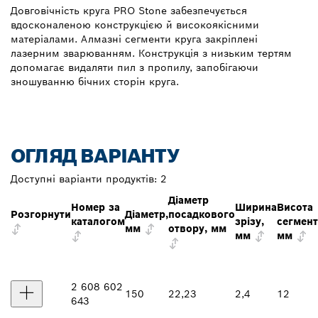
Довговічність круга PRO Stone забезпечується
вдосконаленою конструкцією й високоякісними
матеріалами. Алмазні сегменти круга закріплені
лазерним зварюванням. Конструкція з низьким тертям
допомагає видаляти пил з пропилу, запобігаючи
зношуванню бічних сторін круга.
ОГЛЯД ВАРІАНТУ
Доступні варіанти продуктів:
2
Діаметр
Номер за
Ширина
Висота
Розгорнути
Діаметр,
посадкового
каталогом
зрізу,
сегмент
мм
отвору, мм
мм
мм
2 608 602
150
22,23
2,4
12
643