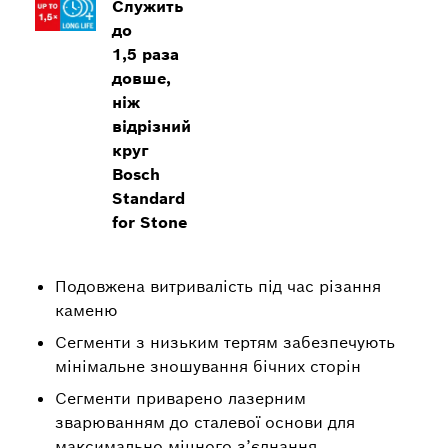
Служить
до
1,5 раза
довше,
ніж
відрізний
круг
Bosch
Standard
for Stone
Подовжена витривалість під час різання
каменю
Сегменти з низьким тертям забезпечують
мінімальне зношування бічних сторін
Сегменти приварено лазерним
зварюванням до сталевої основи для
максимально міцного з’єднання