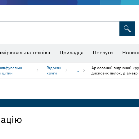
я для багатофункціональних інструментів
Пиляльні полотна й коронки
Шліфувальні круги, шліфувальні стрічки та шліфувальний папір
ізори та термодетектори
имірювальна техніка
Приладдя
Послуги
Новин
 шліфувальні
Відрізні
Армований відрізний кру
...
і щітки
круги
дискових пилок, діаметр
кацію