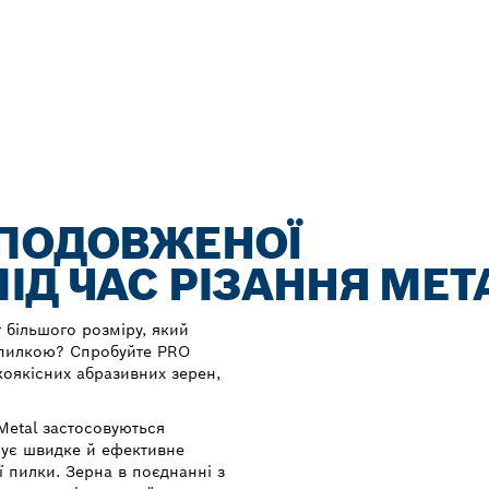
 ПОДОВЖЕНОЇ
ІД ЧАС РІЗАННЯ МЕТ
 більшого розміру, який
 пилкою? Спробуйте PRO
коякісних абразивних зерен,
Metal застосовуються
тує швидке й ефективне
ї пилки. Зерна в поєднанні з