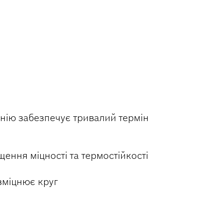
Д ЧАС
нію забезпечує тривалий термін
ення міцності та термостійкості
 зміцнює круг