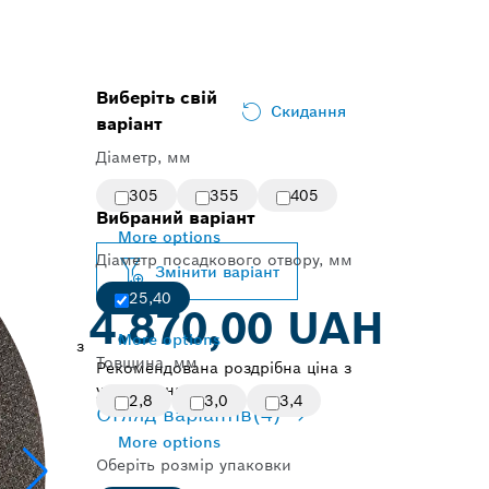
Виберіть свій
Скидання
варіант
Діаметр, мм
305
355
405
Вибраний варіант
More options
Діаметр посадкового отвору, мм
Змінити варіант
25,40
4.870,00 UAH
More options
з
Товщина, мм
Рекомендована роздрібна ціна з
урахуванням ПДВ
2,8
3,0
3,4
Огляд варіантів
(4)
More options
Оберіть розмір упаковки