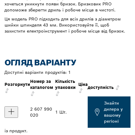
хочеться уникнути появи бризок. Бризковик PRO
допоможе зберегти дриль і робоче місце в чистоті.
Ця модель PRO підходить для всіх дрилів з діаметром
шийки шпинделя 43 мм. Використовуйте її, щоб
захистити електроінструмент і робоче місце від бризок.
ОГЛЯД ВАРІАНТУ
Доступні варіанти продуктів:
1
Номер за
Кількість
Розгорнути
Ціна
каталогом
упаковки
доступність
Знайти
2 607 990
дилера у
1 Шт.
020
вашому
регіоні
із
продукт.