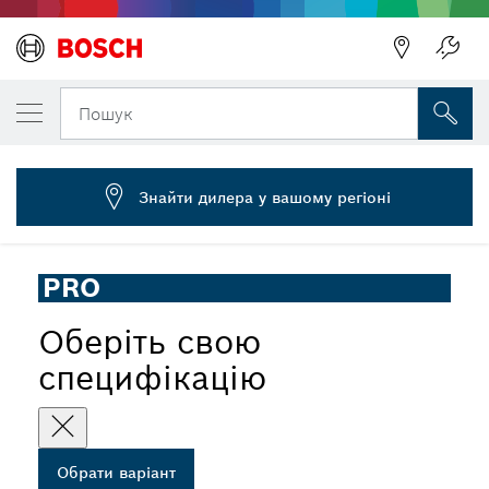
ОБРАНИЙ ВАРІАНТ
Бризковик PRO, універсальний
Пошук
2 607 990 020
...
Бризковик PRO
Знайти дилера у вашому регіоні
PRO
Оберіть свою
специфікацію
Обрати варіант