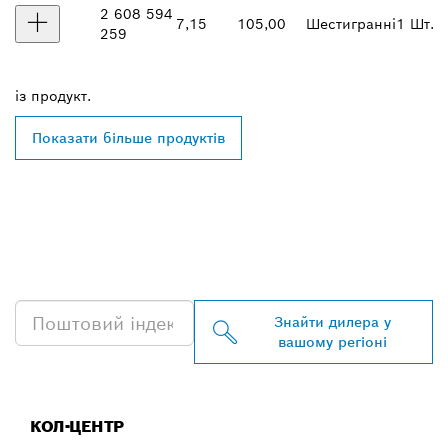
2 608 594
7,15
105,00
Шестигранні
1 Шт.
259
із
продукт.
Показати більше продуктів
ЗНАЙТИ НАЙБЛИЖЧОГО
ДИЛЕРА BOSCH
PROFESSIONAL
Знайти дилера у
вашому регіоні
КОЛ-ЦЕНТР