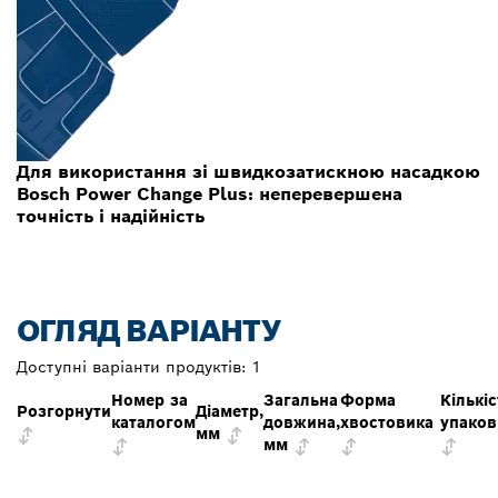
Для використання зі швидкозатискною насадкою
Bosch Power Change Plus: неперевершена
точність і надійність
ОГЛЯД ВАРІАНТУ
Доступні варіанти продуктів:
1
Номер за
Загальна
Форма
Кількіс
Розгорнути
Діаметр,
каталогом
довжина,
хвостовика
упаков
мм
мм