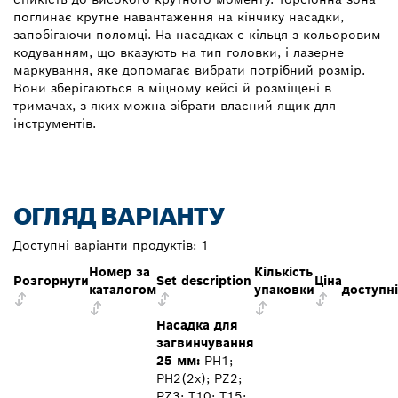
поглинає крутне навантаження на кінчику насадки,
запобігаючи поломці. На насадках є кільця з кольоровим
кодуванням, що вказують на тип головки, і лазерне
маркування, яке допомагає вибрати потрібний розмір.
Вони зберігаються в міцному кейсі й розміщені в
тримачах, з яких можна зібрати власний ящик для
інструментів.
ОГЛЯД ВАРІАНТУ
Доступні варіанти продуктів:
1
Номер за
Кількість
Розгорнути
Set description
Ціна
каталогом
упаковки
доступні
Насадка для
загвинчування
25 мм:
PH1;
PH2(2x); PZ2;
PZ3; T10; T15;