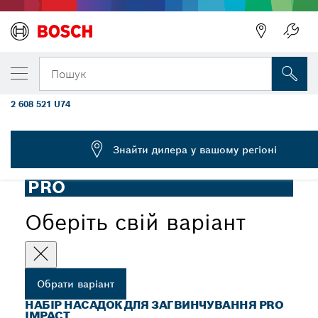
ОБРАНИЙ ВАРІАНТ
Набір насадок для загвинчування PRO Im
Пошук
20 шт.
2 608 521 U74
...
Набір насадок для загвинчування PRO Impact, 20 шт.
Знайти дилера у вашому регіоні
PRO
Оберіть свій варіант
Обрати варіант
НАБІР НАСАДОК ДЛЯ ЗАГВИНЧУВАННЯ PRO
IMPACT