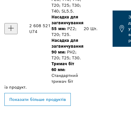
T20; T25; T30;
T40; SL5.5.
Насадка для
З
загвинчування
д
2 608 521
55 мм:
PZ2;
20 Шт.
у
U74
T20; T25.
Насадка для
р
загвинчування
90 мм:
PH2;
T20; T25; T30.
Тримач біт
60 мм:
Стандартний
тримач біт
із
продукт.
Показати більше продуктів
ЗНАЙТИ НАЙБЛИЖЧОГО
ДИЛЕРА BOSCH