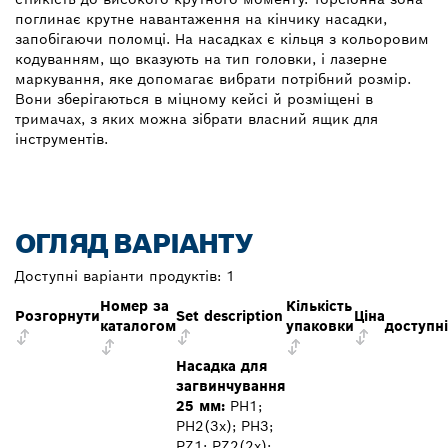
поглинає крутне навантаження на кінчику насадки,
запобігаючи поломці. На насадках є кільця з кольоровим
кодуванням, що вказують на тип головки, і лазерне
маркування, яке допомагає вибрати потрібний розмір.
Вони зберігаються в міцному кейсі й розміщені в
тримачах, з яких можна зібрати власний ящик для
інструментів.
ОГЛЯД ВАРІАНТУ
Доступні варіанти продуктів:
1
Номер за
Кількість
Розгорнути
Set description
Ціна
каталогом
упаковки
доступні
Насадка для
загвинчування
25 мм:
PH1;
PH2(3x); PH3;
PZ1; PZ2(2x);