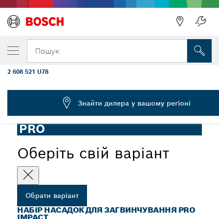
ОБРАНИЙ ВАРІАНТ
Набір насадок для загвинчування PRO Im
Пошук
41 шт.
2 608 521 U78
...
Набір насадок для загвинчування PRO Impact, 41 шт.
Знайти дилера у вашому регіоні
PRO
Оберіть свій варіант
Обрати варіант
НАБІР НАСАДОК ДЛЯ ЗАГВИНЧУВАННЯ PRO
IMPACT