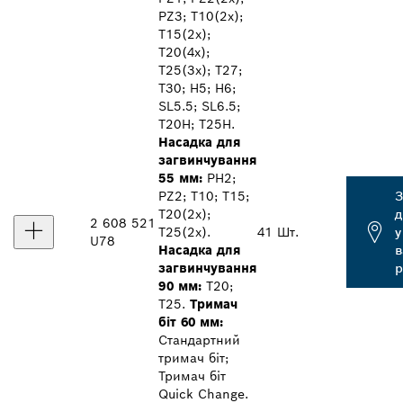
PZ3; T10(2x);
T15(2x);
T20(4x);
T25(3x); T27;
T30; H5; H6;
SL5.5; SL6.5;
T20H; T25H.
Насадка для
загвинчування
55 мм:
PH2;
PZ2; T10; T15;
З
T20(2x);
д
2 608 521
T25(2x).
41 Шт.
у
U78
Насадка для
загвинчування
р
90 мм:
T20;
T25.
Тримач
біт 60 мм:
Стандартний
тримач біт;
Тримач біт
Quick Change.