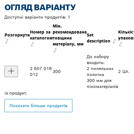
ОГЛЯД ВАРІАНТУ
Доступні варіанти продуктів:
1
Мін.
Номер за
рекомендована
Кількіс
Розгорнути
Set
каталогом
товщина
упаков
description
матеріалу, мм
До набору
входить:
2 607 018
2 пиляльних
300
2 Шт.
012
полотна
300 мм для
піноматеріалів
із
продукт.
Показати більше продуктів
ЗНАЙТИ НАЙБЛИЖЧОГО