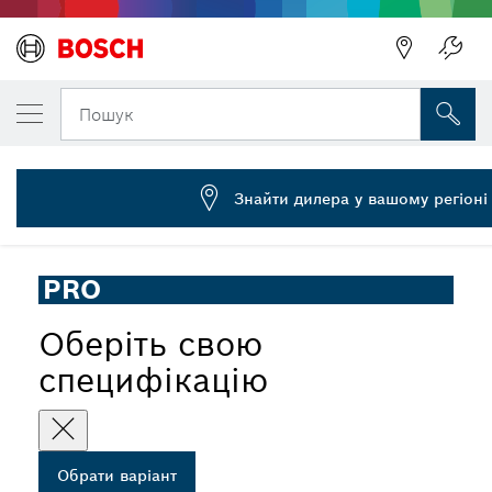
ОБРАНИЙ ВАРІАНТ
Пиляльне полотно PRO Foam, 300 мм, 2 ш
Пошук
2 607 018 012
Набір полотен для різання піноматеріалів PRO Foam GSG
...
300, 300 мм, 2 шт.
Знайти дилера у вашому регіоні
PRO
Оберіть свою
специфікацію
Обрати варіант