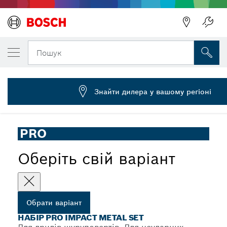
ОБРАНИЙ ВАРІАНТ
Набір PRO Impact Metal Set, 40 шт.
Пошук
2 608 521 U86
...
Набір PRO Impact Metal Set, 40 шт.
Знайти дилера у вашому регіоні
PRO
Оберіть свій варіант
Обрати варіант
НАБІР PRO IMPACT METAL SET