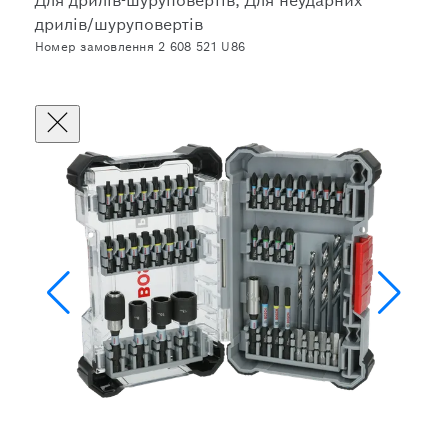
Для дрилів-шуруповертів, Для неударних
дрилів/шуруповертів
Номер замовлення 2 608 521 U86