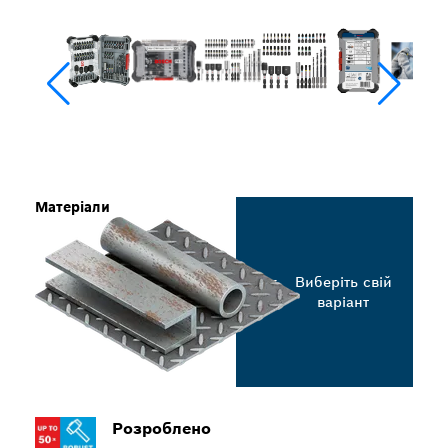
Матеріали
Виберіть свій
варіант
Розроблено