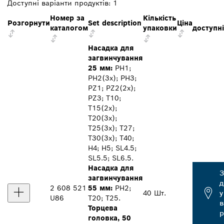
Доступні варіанти продуктів:
1
Номер за
Кількість
Розгорнути
Set description
Ціна
каталогом
упаковки
доступні
Насадка для
загвинчування
25 мм:
PH1;
PH2(3x); PH3;
PZ1; PZ2(2x);
PZ3; T10;
T15(2x);
T20(3x);
T25(3x); T27;
T30(3x); T40;
H4; H5; SL4.5;
SL5.5; SL6.5.
Насадка для
З
загвинчування
д
2 608 521
55 мм:
PH2;
40 Шт.
у
U86
T20; T25.
Торцева
р
головка, 50