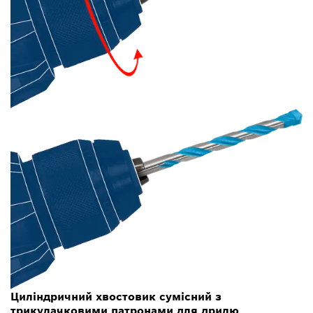
Циліндричний хвостовик сумісний з
трикулачковими патронами для дрилю