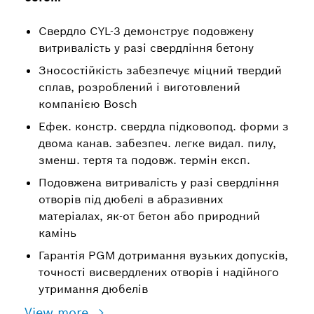
Свердло CYL-3 демонструє подовжену
витривалість у разі свердління бетону
Зносостійкість забезпечує міцний твердий
сплав, розроблений і виготовлений
компанією Bosch
Ефек. констр. свердла підковопод. форми з
двома канав. забезпеч. легке видал. пилу,
зменш. тертя та подовж. термін експ.
Подовжена витривалість у разі свердління
отворів під дюбелі в абразивних
матеріалах, як-от бетон або природний
камінь
Гарантія PGM дотримання вузьких допусків,
точності висвердлених отворів і надійного
утримання дюбелів
View more