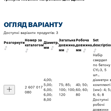
ОГЛЯД ВАРІАНТУ
Доступні варіанти продуктів:
3
Номер за
Загальна
Робоча
Set
Розгорнути
Діаметр,
каталогом
довжина,
довжина,
descriptio
мм
мм
мм
Набір
свердел
по бетону
CYL-3, 5
шт.,
4,00;
діаметри 
5,00;
75; 85;
40; 50;
комплекті
2 607 017
6,00;
100; 100;
60; 60;
(мм): 4; 5;
080
6,00;
120
80
6; 6; 8
8,00
Доступні
робочі
довжини