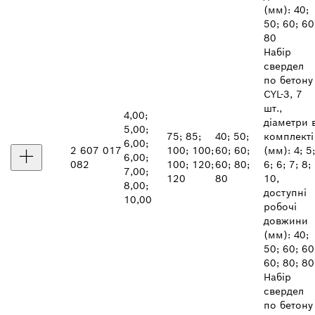
(мм): 40;
50; 60; 60
80
Набір
свердел
по бетону
CYL-3, 7
шт.,
4,00;
діаметри 
5,00;
75; 85;
40; 50;
комплекті
6,00;
2 607 017
100; 100;
60; 60;
(мм): 4; 5;
6,00;
082
100; 120;
60; 80;
6; 6; 7; 8;
7,00;
120
80
10,
8,00;
доступні
10,00
робочі
довжини
(мм): 40;
50; 60; 60
60; 80; 80
Набір
свердел
по бетону