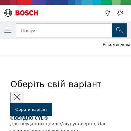
ОБРАНИЙ ВАРІАНТ
Свердло CYL-3
Пошук
Рекомендован
...
Набори свердел для бетону CYL-3
Оберіть свій варіант
Обрати варіант
СВЕРДЛО CYL-3
Для неударних дрилів/шуруповертів, Для
ударних дрилів/шуруповертів