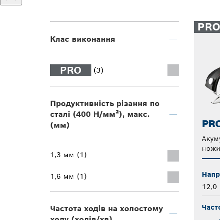
PR
Клас виконання
PRO
(3)
Продуктивність різання по
сталі (400 Н/мм²), макс.
PRO
(мм)
Акум
ножи
1,3 мм (1)
Напр
1,6 мм (1)
12,0
Част
Частота ходів на холостому
ходу (ходів/хв)