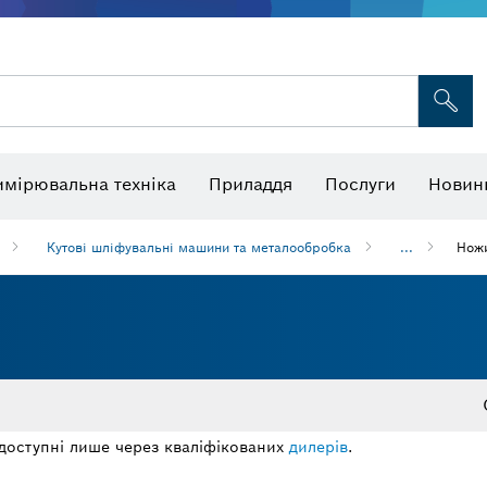
я для багатофункціональних інструментів
Пиляльні полотна й коронки
Шліфувальні круги, шліфувальні стрічки та шліфувальний папір
ізори та термодетектори
имірювальна техніка
Приладдя
Послуги
Новин
Кутові шліфувальні машини та металообробка
...
Нож
доступні лише через кваліфікованих
дилерів
.