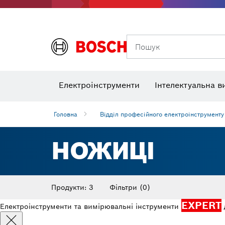
Приладд
Пошук
Кутоміри та нахиломіри
Теплов
Електроінструменти
Інтелектуальна в
Головна
Відділ професійного електроінструменту
НОЖИЦІ
Продукти: 3
Фільтри
(0)
EXPERT
Електроінструменти та вимірювальні інструменти