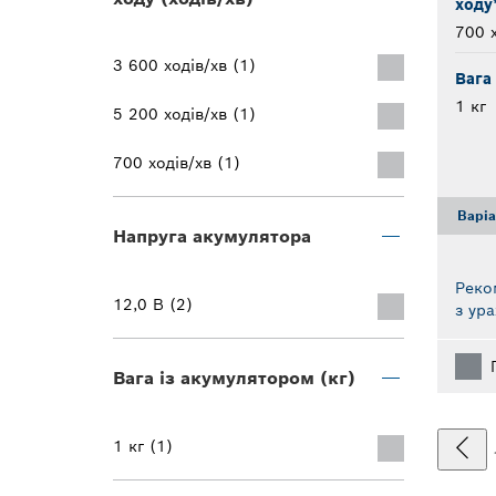
ходу
700 х
3 600 ходів/хв (1)
Вага
1 кг
5 200 ходів/хв (1)
700 ходів/хв (1)
Варі
Напруга акумулятора
Реко
12,0 В (2)
з ур
Вага із акумулятором (кг)
1 кг (1)