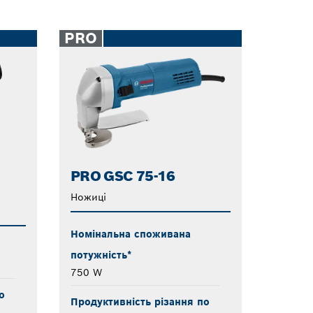
PRO
PRO GSC 75-16
Ножиці
Номінальна споживана
потужність*
750 W
о
Продуктивність різання по