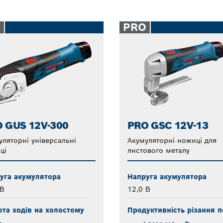
O
PRO
 GUS 12V-300
PRO GSC 12V-13
уляторні універсальні
Акумуляторні ножиці для
ці
листового металу
уга акумулятора
Напруга акумулятора
 В
12,0 В
ота ходів на холостому
Продуктивність різання п