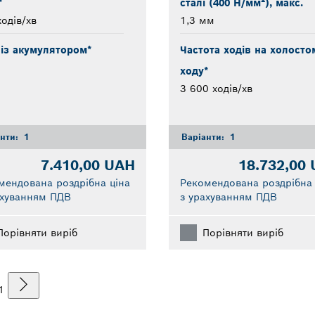
*
сталі (400 Н/мм²), макс.
одів/хв
1,3 мм
 із акумулятором*
Частота ходів на холосто
ходу*
3 600 ходів/хв
анти:
1
Варіанти:
1
7.410,00 UAH
18.732,00
мендована роздрібна ціна
Рекомендована роздрібна 
ахуванням ПДВ
з урахуванням ПДВ
Порівняти виріб
Порівняти виріб
1