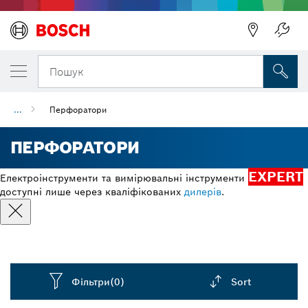
Пошук
...
Перфоратори
ПЕРФОРАТОРИ
EXPERT
Електроінструменти та вимірювальні інструменти
доступні лише через кваліфікованих
дилерів
.
Фільтри
(0)
Sort
Dropdown