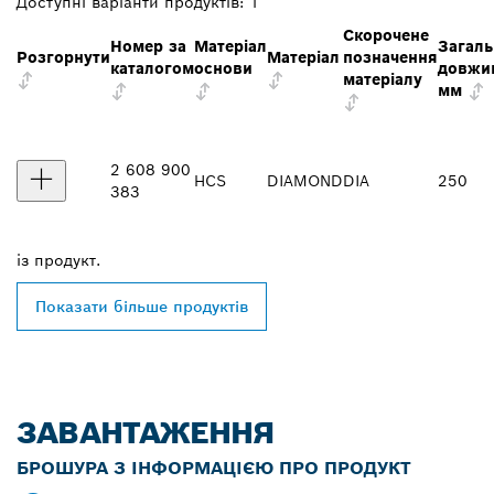
Доступні варіанти продуктів:
1
Скорочене
Номер за
Матеріал
Загаль
Розгорнути
Матеріал
позначення
каталогом
основи
довжи
матеріалу
мм
2 608 900
HCS
DIAMOND
DIA
250
383
із
продукт.
Показати більше продуктів
ЗАВАНТАЖЕННЯ
БРОШУРА З ІНФОРМАЦІЄЮ ПРО ПРОДУКТ