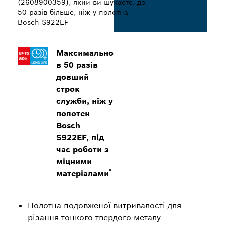
(2608900359), який ви шукаєте, до
50 разів більше, ніж у полотна
Bosch S922EF
Максимально
в 50 разів
довший
строк
служби, ніж у
полотен
Bosch
S922EF, під
час роботи з
міцними
*
матеріалами
Полотна подовженої витривалості для
різання тонкого твердого металу