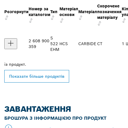
Скорочене
Номер за
Матеріал
Кіл
Розгорнути
Тип
Матеріал
позначення
каталогом
основи
уп
матеріалу
S
2 608 900
522
HCS
CARBIDE
CT
1 
359
EHM
із
продукт.
Показати більше продуктів
ЗАВАНТАЖЕННЯ
БРОШУРА З ІНФОРМАЦІЄЮ ПРО ПРОДУКТ