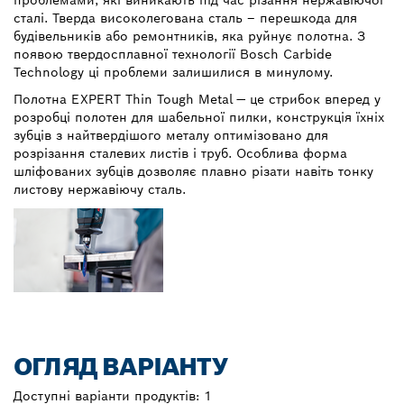
проблемами, які виникають під час різання нержавіючої
сталі. Тверда високолегована сталь – перешкода для
будівельників або ремонтників, яка руйнує полотна. З
появою твердосплавної технології Bosch Carbide
Technology ці проблеми залишилися в минулому.
Полотна EXPERT Thin Tough Metal — це стрибок вперед у
розробці полотен для шабельної пилки, конструкція їхніх
зубців з найтвердішого металу оптимізовано для
розрізання сталевих листів і труб. Особлива форма
шліфованих зубців дозволяє плавно різати навіть тонку
листову нержавіючу сталь.
ОГЛЯД ВАРІАНТУ
Доступні варіанти продуктів:
1