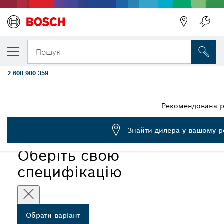
ОБРАНИЙ ВАРІАНТ
Полотно для зворотно-поступального пил
Пошук
Tough Metal’ S 522 EHM, 1 шт.
2 608 900 359
...
Полотно EXPERT Thin Tough Metal S522EHM
Рекомендована р
EXPERT
Знайти дилера у вашому ре
Оберіть свою
специфікацію
Обрати варіант