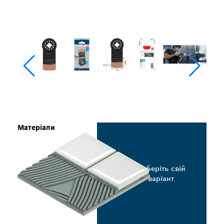
Матеріали
Виберіть свій
варіант