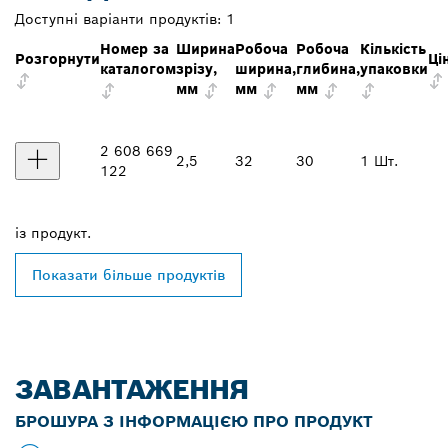
Доступні варіанти продуктів:
1
Номер за
Ширина
Робоча
Робоча
Кількість
Розгорнути
Ці
каталогом
зрізу,
ширина,
глибина,
упаковки
мм
мм
мм
2 608 669
2,5
32
30
1 Шт.
122
із
продукт.
Показати більше продуктів
ЗАВАНТАЖЕННЯ
БРОШУРА З ІНФОРМАЦІЄЮ ПРО ПРОДУКТ