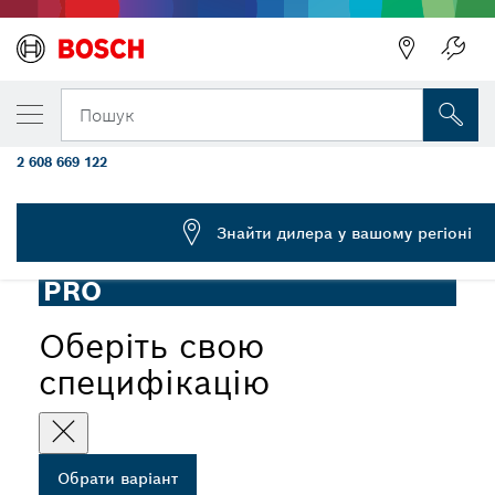
ОБРАНИЙ ВАРІАНТ
Полотно для мультиінструмента PRO AIZ 
Пошук
2,5 x 32 мм
2 608 669 122
...
Полотно занурювальної пилки PRO AIZ 32 RT5
Знайти дилера у вашому регіоні
PRO
Оберіть свою
специфікацію
Обрати варіант