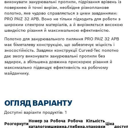
виконувати занурювальні пропили, підрізання врівень із
поверхнею й точні вирізи, необхідне різнопланове
полотно, яке чудово справляється з цими завданнями:
PRO PAIZ 32 APB. Воно не тільки підходить для роботи з
широким спектром матеріалів, а й вирізняється високою
швидкістю різання й максимальною ефективністю.
Полотно для занурювального пиляння PRO PAIZ 32 APB
має біметалеву конструкцію, що забезпечує міцність і
зносостійкість. Завдяки конструкції Curved-Tec полотно
дає змогу виконувати занурювальні пропили без
задирок, а збільшена довжина прискорює різання й
максимально підвищує ефективність на робочому
майданчику.
ОГЛЯД ВАРІАНТУ
Доступні варіанти продуктів:
1
Номер за
Робоча
Робоча
Кількість
Розгорнути
Ціна
каталогом
ширина,
глибина,
упаковки
доступ