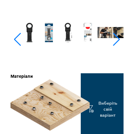
Матеріали
Виберіть
свій
варіант