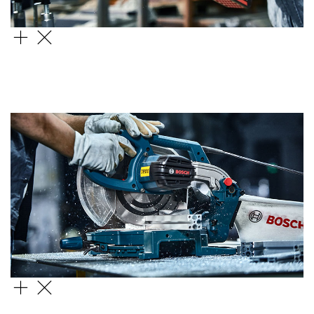
Полотна для зворотно-поступального
пиляння Endurance for Heavy Metal
S1127BEF
Пиляльний диск Multi Material