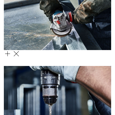
Пелюстковий шліфувальний диск X571