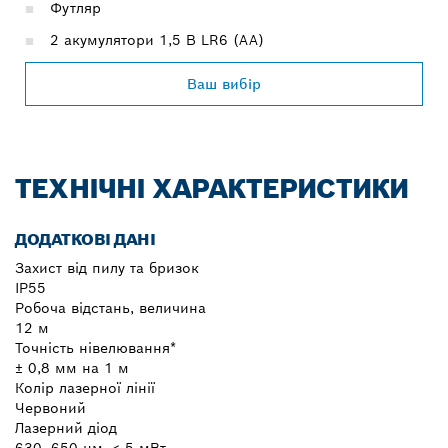
Футляр
2 акумулятори 1,5 В LR6 (AA)
Ваш вибір
ТЕХНІЧНІ ХАРАКТЕРИСТИКИ
ДОДАТКОВІ ДАНІ
Захист від пилу та бризок
IP55
Робоча відстань, величина
12 м
Точність нівелювання*
± 0,8 мм на 1 м
Колір лазерної лінії
Червоний
Лазерний діод
630–650 нм, < 5 мВт